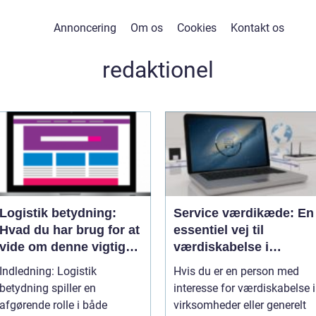
Annoncering
Om os
Cookies
Kontakt os
redaktionel
Logistik betydning:
Service værdikæde: En
Hvad du har brug for at
essentiel vej til
vide om denne vigtige
værdiskabelse i
industri
moderne virksomheder
Indledning: Logistik
Hvis du er en person med
betydning spiller en
interesse for værdiskabelse i
afgørende rolle i både
virksomheder eller generelt