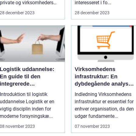
private og virksomheders
interesseret i fo...
daglige f...
28 december 2023
28 december 2023
Logistik uddannelse:
Virksomhedens
En guide til den
infrastruktur: En
integrerede
dybdegående analyse
forsyningskæde
af et afgørende
Introduktion til logistik
Indledning Virksomhedens
fundament
uddannelse Logistik er en
infrastruktur er essentiel for
vigtig disciplin inden for
enhver organisation, da den
moderne forsyningskæ...
udgør fundamente...
08 november 2023
07 november 2023