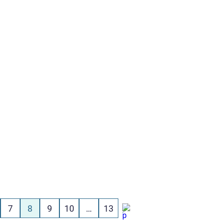
7
8
9
10
…
13