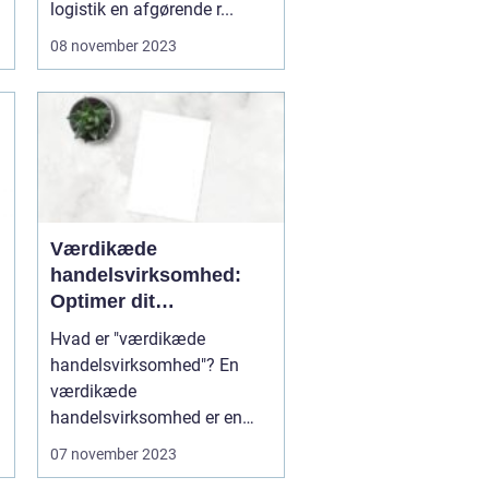
logistik en afgørende r...
08 november 2023
Værdikæde
handelsvirksomhed:
Optimer dit
forsyningsnetværk for
Hvad er "værdikæde
øget effektivitet og
handelsvirksomhed"? En
værdiskabelse
værdikæde
handelsvirksomhed er en
forretningsmodel, der f...
07 november 2023