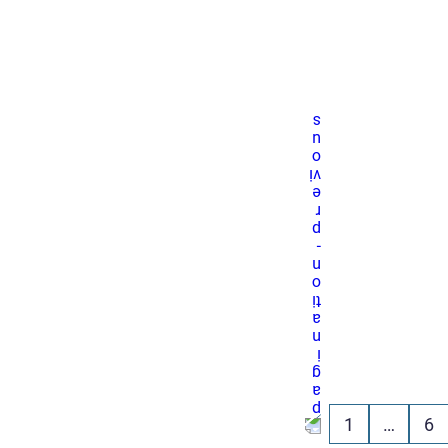
1
…
6