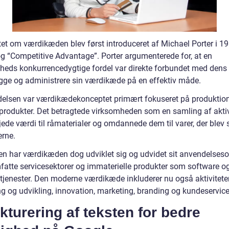
et om værdikæden blev først introduceret af Michael Porter i 19
g “Competitive Advantage”. Porter argumenterede for, at en
heds konkurrencedygtige fordel var direkte forbundet med dens e
gge og administrere sin værdikæde på en effektiv måde.
delsen var værdikædekonceptet primært fokuseret på produktio
 produkter. Det betragtede virksomheden som en samling af aktivi
øjede værdi til råmaterialer og omdannede dem til varer, der blev s
erne.
en har værdikæden dog udviklet sig og udvidet sit anvendelse
omfatte servicesektorer og immaterielle produkter som software o
e tjenester. Den moderne værdikæde inkluderer nu også aktivitet
ng og udvikling, innovation, marketing, branding og kundeservice
kturering af teksten for bedre