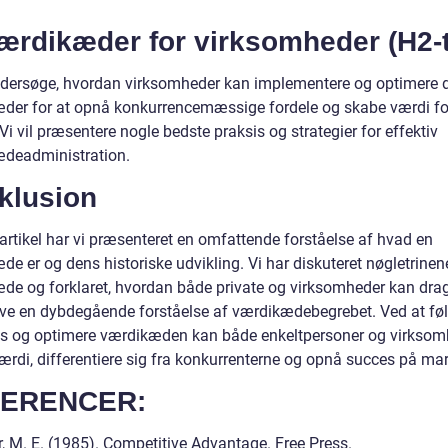
Værdikæder for virksomheder (H2-
undersøge, hvordan virksomheder kan implementere og optimere 
der for at opnå konkurrencemæssige fordele og skabe værdi fo
Vi vil præsentere nogle bedste praksis og strategier for effektiv
deadministration.
klusion
artikel har vi præsenteret en omfattende forståelse af hvad en
e er og dens historiske udvikling. Vi har diskuteret nøgletrinene
de og forklaret, hvordan både private og virksomheder kan drag
ave en dybdegående forståelse af værdikædebegrebet. Ved at føl
es og optimere værdikæden kan både enkeltpersoner og virksom
ærdi, differentiere sig fra konkurrenterne og opnå succes på ma
ERENCER:
r, M. E. (1985). Competitive Advantage. Free Press.