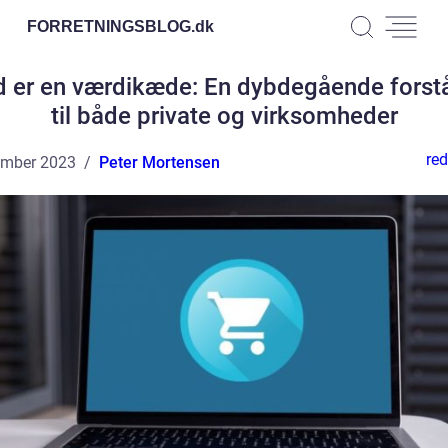
FORRETNINGSBLOG.
dk
 er en værdikæde: En dybdegående forst
til både private og virksomheder
red
ember 2023
Peter Mortensen