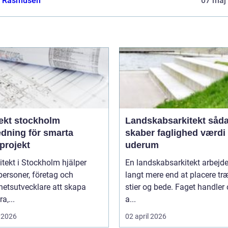
a Rasmusen
07 maj
tekt stockholm
Landskabsarkitekt sådan
edning för smarta
skaber faglighed værdi 
projekt
uderum
itekt i Stockholm hjälper
En landskabsarkitekt arbejd
personer, företag och
langt mere end at placere træ
hetsutvecklare att skapa
stier og bede. Faget handler
a,...
a...
 2026
02 april 2026