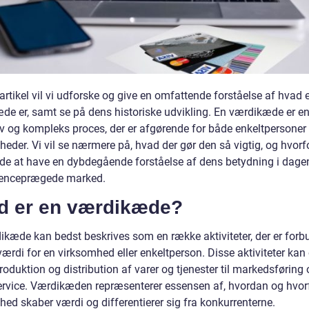
artikel vil vi udforske og give en omfattende forståelse af hvad 
de er, samt se på dens historiske udvikling. En værdikæde er e
iv og kompleks proces, der er afgørende for både enkeltpersoner
eder. Vi vil se nærmere på, hvad der gør den så vigtig, og hvorfo
de at have en dybdegående forståelse af dens betydning i dage
renceprægede marked.
d er en værdikæde?
ikæde kan bedst beskrives som en række aktiviteter, der er forb
ærdi for en virksomhed eller enkeltperson. Disse aktiviteter kan
produktion og distribution af varer og tjenester til markedsføring
rvice. Værdikæden repræsenterer essensen af, hvordan og hvor
ed skaber værdi og differentierer sig fra konkurrenterne.