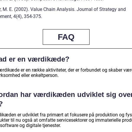
r, M. E. (2002). Value Chain Analysis. Journal of Strategy and
ent, 4(4), 354-375.
FAQ
ad er en værdikæde?
rdikæde er en række aktiviteter, der er forbundet og skaber værd
irksomhed eller enkeltperson.
ordan har værdikæden udviklet sig ove
?
ikæden er udviklet fra primært at fokusere på produktion og fys
kter til nu også at omfatte servicesektorer og immaterielle prod
oftware og digitale tjenester.