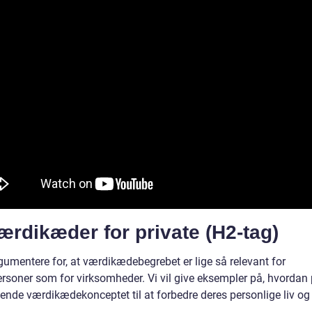
ærdikæder for private (H2-tag)
rgumentere for, at værdikædebegrebet er lige så relevant for
ersoner som for virksomheder. Vi vil give eksempler på, hvordan 
ende værdikædekonceptet til at forbedre deres personlige liv og