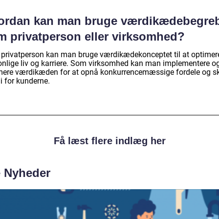
ordan kan man bruge værdikædebegre
m privatperson eller virksomhed?
privatperson kan man bruge værdikædekonceptet til at optimer
onlige liv og karriere. Som virksomhed kan man implementere o
mere værdikæden for at opnå konkurrencemæssige fordele og s
i for kunderne.
Få læst flere indlæg her
e Nyheder