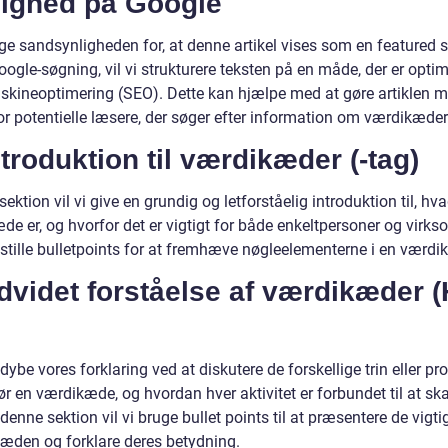
lighed på Google
øge sandsynligheden for, at denne artikel vises som en featured 
ogle-søgning, vil vi strukturere teksten på en måde, der er optime
kineoptimering (SEO). Dette kan hjælpe med at gøre artiklen m
or potentielle læsere, der søger efter information om værdikæder
ntroduktion til værdikæder (-tag)
sektion vil vi give en grundig og letforståelig introduktion til, hv
e er, og hvorfor det er vigtigt for både enkeltpersoner og virks
pstille bulletpoints for at fremhæve nøgleelementerne i en værdi
dvidet forståelse af værdikæder (
ddybe vores forklaring ved at diskutere de forskellige trin eller pr
r en værdikæde, og hvordan hver aktivitet er forbundet til at sk
 denne sektion vil vi bruge bullet points til at præsentere de vigtig
kæden og forklare deres betydning.