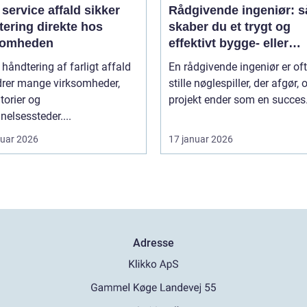
ervice affald sikker
Rådgivende ingeniør: 
tering direkte hos
skaber du et trygt og
somheden
effektivt bygge- eller
maskinprojekt
 håndtering af farligt affald
En rådgivende ingeniør er of
drer mange virksomheder,
stille nøglespiller, der afgør,
torier og
projekt ender som en succes.
elsessteder....
ruar 2026
17 januar 2026
Adresse