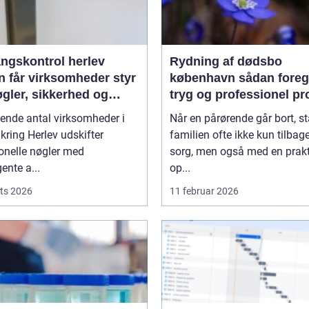
ngskontrol herlev
Rydning af dødsbo
n får virksomheder styr
københavn sådan foregår en
gler, sikkerhed og
tryg og professionel pr
lik
gende antal virksomheder i
Når en pårørende går bort, st
ring Herlev udskifter
familien ofte ikke kun tilba
ionelle nøgler med
sorg, men også med en prakt
gente a...
op...
ts 2026
11 februar 2026