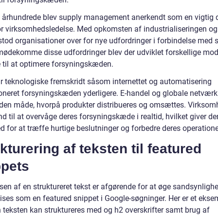
0. århundrede blev supply management anerkendt som en vigtig d
or virksomhedsledelse. Med opkomsten af industrialiseringen og
stod organisationer over for nye udfordringer i forbindelse med 
imødekomme disse udfordringer blev der udviklet forskellige mod
e til at optimere forsyningskæden.
ar teknologiske fremskridt såsom internettet og automatisering
ioneret forsyningskæden yderligere. E-handel og globale netværk
den måde, hvorpå produkter distribueres og omsættes. Virksom
nd til at overvåge deres forsyningskæde i realtid, hvilket giver d
 for at træffe hurtige beslutninger og forbedre deres operatione
kturering af teksten til featured
ppets
sen af en struktureret tekst er afgørende for at øge sandsynlighe
vises som en featured snippet i Google-søgninger. Her er et ekse
 teksten kan struktureres med og h2 overskrifter samt brug af