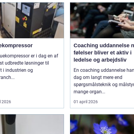
ekompressor
Coaching uddannelse når
følelser bliver et aktiv i
uekompressor er i dag en af
ledelse og arbejdsliv
t udbredte løsninger til
ft i industrien og
En coaching uddannelse hand
anch...
dag om langt mere end
spørgsmålsteknik og målstyri
mange organ...
l 2026
01 april 2026