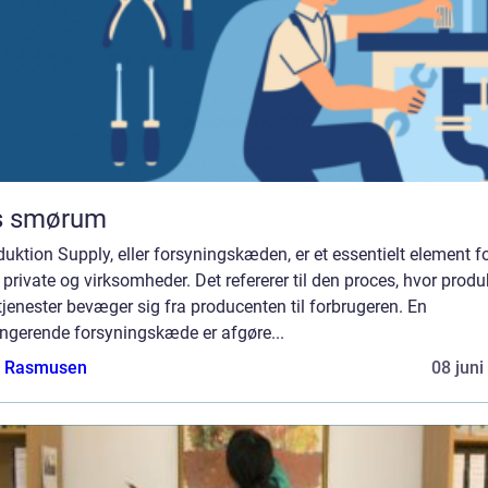
s smørum
duktion Supply, eller forsyningskæden, er et essentielt element f
private og virksomheder. Det refererer til den proces, hvor produ
 tjenester bevæger sig fra producenten til forbrugeren. En
ungerende forsyningskæde er afgøre...
a Rasmusen
08 juni