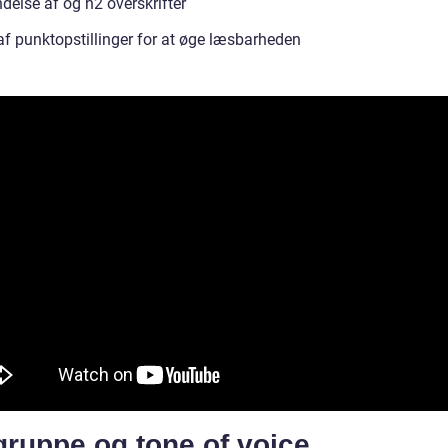
delse af og h2 overskrifter
af punktopstillinger for at øge læsbarheden
gruppe og tone of voice