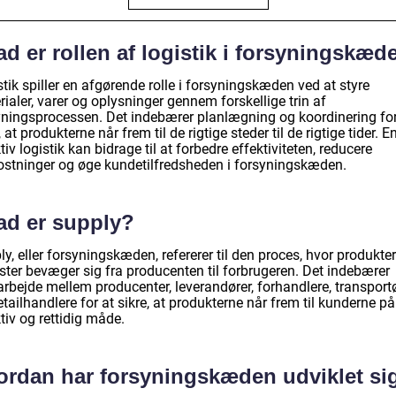
d er rollen af logistik i forsyningskæd
tik spiller en afgørende rolle i forsyningskæden ved at styre
ialer, varer og oplysninger gennem forskellige trin af
yningsprocessen. Det indebærer planlægning og koordinering for
, at produkterne når frem til de rigtige steder til de rigtige tider. E
tiv logistik kan bidrage til at forbedre effektiviteten, reducere
stninger og øge kundetilfredsheden i forsyningskæden.
ad er supply?
y, eller forsyningskæden, refererer til den proces, hvor produkter 
ster bevæger sig fra producenten til forbrugeren. Det indebærer
rbejde mellem producenter, leverandører, forhandlere, transport
tailhandlere for at sikre, at produkterne når frem til kunderne på
tiv og rettidig måde.
ordan har forsyningskæden udviklet si