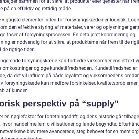
 arbejder sammen for at sikre, at produkter eller tjenester når frem
e på en effektiv og rettidig måde.
 vigtigste elementer inden for forsyningskæden er logistik. Logi
 om den effektive styring af materialer, varer og oplysninger ge
ige faser af forsyningsprocessen. En detaljeret koordinering og
ing er nødvendig for at sikre, at produkterne når frem til de rigt
l de rigtige tider.
ungerende forsyningskæde kan forbedre virksomhedens effektivi
e omkostninger og øge kundetilfredsheden. Kundetilfredshed er
de, da det vil influere på både loyalitet og virksomhedens omd
tiv forsyningskæde kan medføre forsinkelser, kvalitetsproblemer
ab af kunder.
orisk perspektiv på “supply”
r en nøglefaktor for forretningsdrift, og dens historie går tilbage 
n, hvor handel mellem civilisationer og lande begyndte. Efterhå
netværkene blev mere avancerede, steg behovet for en mere org
 til forsyningskæden.