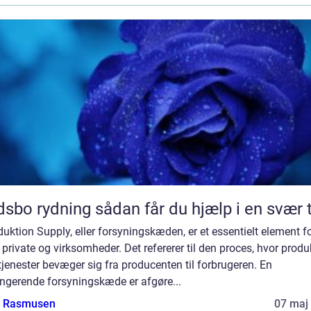
Dødsbo rydning sådan får du hjælp i en svær
duktion Supply, eller forsyningskæden, er et essentielt element f
private og virksomheder. Det refererer til den proces, hvor produ
 tjenester bevæger sig fra producenten til forbrugeren. En
ungerende forsyningskæde er afgøre...
a Rasmusen
07 maj