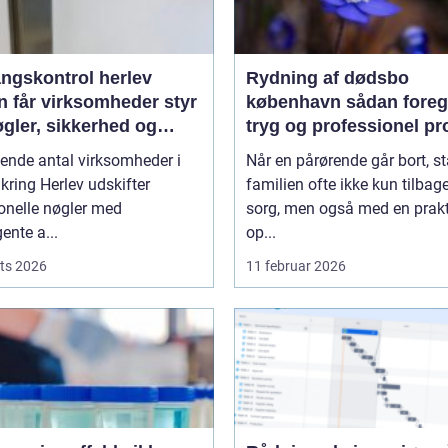
ngskontrol herlev
Rydning af dødsbo
n får virksomheder styr
københavn sådan foregår en
gler, sikkerhed og
tryg og professionel pr
lik
gende antal virksomheder i
Når en pårørende går bort, st
ring Herlev udskifter
familien ofte ikke kun tilba
ionelle nøgler med
sorg, men også med en prakt
gente a...
op...
ts 2026
11 februar 2026