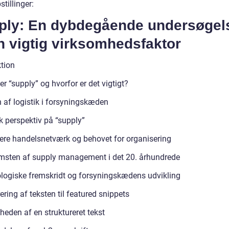
tillinger:
ply: En dybdegående undersøgel
n vigtig virksomhedsfaktor
ktion
r “supply” og hvorfor er det vigtigt?
n af logistik i forsyningskæden
k perspektiv på “supply”
gere handelsnetværk og behovet for organisering
sten af supply management i det 20. århundrede
logiske fremskridt og forsyningskædens udvikling
ering af teksten til featured snippets
heden af en struktureret tekst