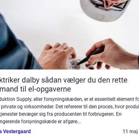
er dalby sådan vælger du den rette
mand til el-opgaverne
duktion Supply, eller forsyningskæden, er et essentielt element f
private og virksomheder. Det refererer til den proces, hvor produ
 tjenester bevæger sig fra producenten til forbrugeren. En
ungerende forsyningskæde er afgøre...
a Vestergaard
11 maj