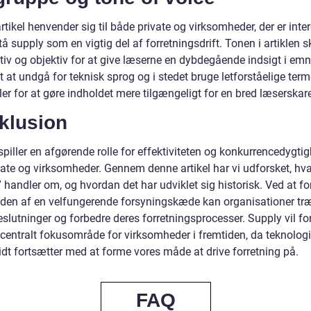
tikel henvender sig til både private og virksomheder, der er inte
stå supply som en vigtig del af forretningsdrift. Tonen i artiklen 
tiv og objektiv for at give læserne en dybdegående indsigt i emn
gt at undgå for teknisk sprog og i stedet bruge letforståelige ter
r for at gøre indholdet mere tilgængeligt for en bred læserskare
klusion
piller en afgørende rolle for effektiviteten og konkurrencedygti
vate og virksomheder. Gennem denne artikel har vi udforsket, hv
 handler om, og hvordan det har udviklet sig historisk. Ved at fo
eden af en velfungerende forsyningskæde kan organisationer tr
slutninger og forbedre deres forretningsprocesser. Supply vil fo
 centralt fokusområde for virksomheder i fremtiden, da teknolog
idt fortsætter med at forme vores måde at drive forretning på.
FAQ