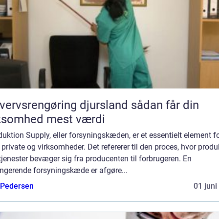
ervsrengøring djursland sådan får din
ksomhed mest værdi
duktion Supply, eller forsyningskæden, er et essentielt element f
private og virksomheder. Det refererer til den proces, hvor produ
 tjenester bevæger sig fra producenten til forbrugeren. En
ungerende forsyningskæde er afgøre...
 Pedersen
01 juni