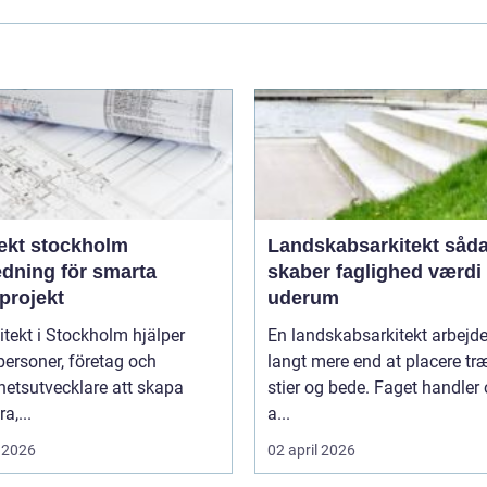
tekt stockholm
Landskabsarkitekt sådan
edning för smarta
skaber faglighed værdi 
projekt
uderum
itekt i Stockholm hjälper
En landskabsarkitekt arbejd
personer, företag och
langt mere end at placere træ
hetsutvecklare att skapa
stier og bede. Faget handler
a,...
a...
 2026
02 april 2026