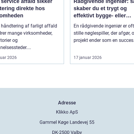
ervice affald sikker
Rådgivende ingeniør: 
tering direkte hos
skaber du et trygt og
somheden
effektivt bygge- eller
maskinprojekt
 håndtering af farligt affald
En rådgivende ingeniør er of
drer mange virksomheder,
stille nøglespiller, der afgør,
torier og
projekt ender som en succes.
elsessteder....
ruar 2026
17 januar 2026
Adresse