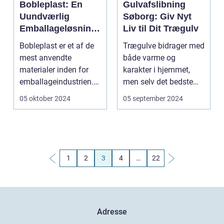
Bobleplast: En
Gulvafslibning
Uundværlig
Søborg: Giv Nyt
Emballageløsning
Liv til Dit Trægulv
for Moderne
Bobleplast er et af de
Trægulve bidrager med
Virksomheder
mest anvendte
både varme og
materialer inden for
karakter i hjemmet,
emballageindustrien.
men selv det bedste
Dets alsidighed, besk...
trægul...
05 oktober 2024
05 september 2024
1
2
3
4
…
22
Adresse