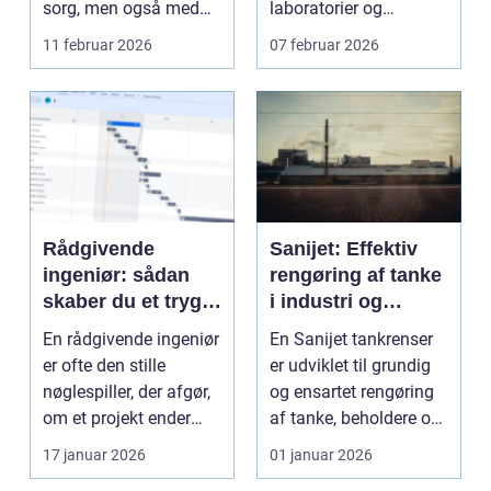
sorg, men også med
laboratorier og
en praktisk op...
uddannelsessteder....
11 februar 2026
07 februar 2026
Rådgivende
Sanijet: Effektiv
ingeniør: sådan
rengøring af tanke
skaber du et trygt
i industri og
og effektivt bygge-
fødevareproduktio
En rådgivende ingeniør
En Sanijet tankrenser
eller
n
er ofte den stille
er udviklet til grundig
maskinprojekt
nøglespiller, der afgør,
og ensartet rengøring
om et projekt ender
af tanke, beholdere og
som en succes...
pr...
17 januar 2026
01 januar 2026