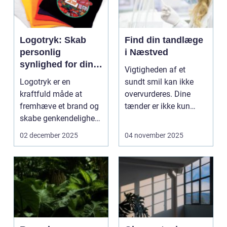
Logotryk: Skab
Find din tandlæge
personlig
i Næstved
synlighed for din
Vigtigheden af et
virksomhed
Logotryk er en
sundt smil kan ikke
kraftfuld måde at
overvurderes. Dine
fremhæve et brand og
tænder er ikke kun
skabe genkendelighed
afgørende f...
hos båd...
02 december 2025
04 november 2025