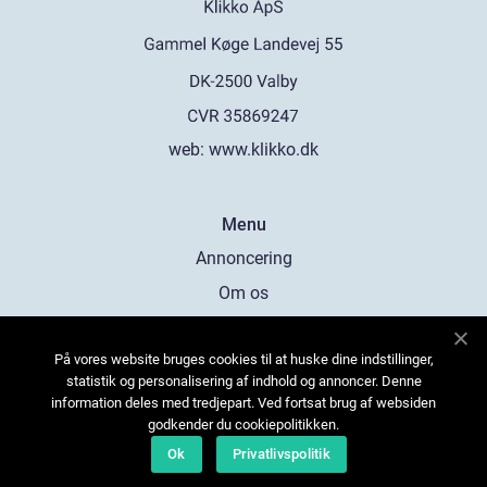
web:
www.klikko.dk
Menu
Annoncering
Om os
Cookies
På vores website bruges cookies til at huske dine indstillinger,
Kontakt os
statistik og personalisering af indhold og annoncer. Denne
Sitemap
information deles med tredjepart. Ved fortsat brug af websiden
godkender du cookiepolitikken.
Ok
Privatlivspolitik