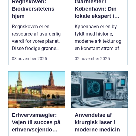
Regnskoven:
Glarmester i
Biodiversitetens
København: Din
hjem
lokale ekspert i
glasløsninger
Regnskoven er en
København er en by
ressource af uvurderlig
fyldt med historie,
værdi for vores planet.
moderne arkitektur og
Disse frodige grønne
en konstant strøm af
o...
opda...
03 november 2025
02 november 2025
Erhvervsmægler:
Anvendelse af
Vejen til succes på
kirurgisk laser i
erhvervsejendoms
moderne medicin