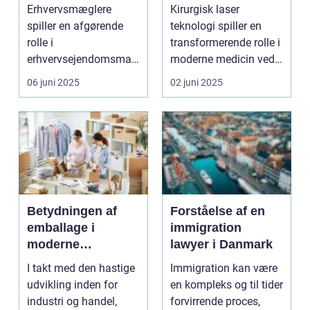
markedet
Erhvervsmæglere
Kirurgisk laser
spiller en afgørende
teknologi spiller en
rolle i
transformerende rolle i
erhvervsejendomsmar
moderne medicin ved
kedet ved at forbinde
at muliggøre...
06 juni 2025
02 juni 2025
k...
Betydningen af
Forståelse af en
emballage i
immigration
moderne
lawyer i Danmark
virksomheder
I takt med den hastige
Immigration kan være
udvikling inden for
en kompleks og til tider
industri og handel,
forvirrende proces,