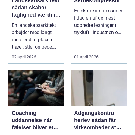
Landskabsarkitekt
Skruekompressor
sådan skaber
En skruekompressor er
faglighed værdi i
i dag en af de mest
uderum
En landskabsarkitekt
udbredte løsninger til
arbejder med langt
trykluft i industrien og
mere end at placere
autobranch...
træer, stier og bede.
Faget handler om a...
02 april 2026
01 april 2026
Coaching
Adgangskontrol
uddannelse når
herlev sådan får
følelser bliver et
virksomheder styr
aktiv i ledelse og
på nøgler,