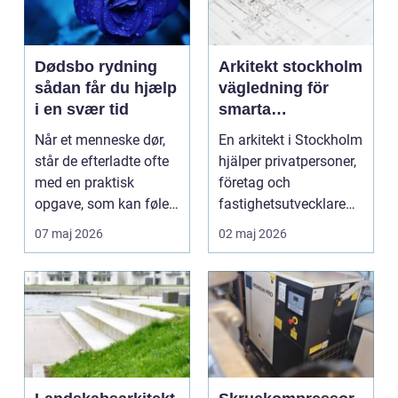
Dødsbo rydning
Arkitekt stockholm
sådan får du hjælp
vägledning för
i en svær tid
smarta
byggprojekt
Når et menneske dør,
En arkitekt i Stockholm
står de efterladte ofte
hjälper privatpersoner,
med en praktisk
företag och
opgave, som kan føles
fastighetsutvecklare
både tung og uove...
att skapa hållbara,...
07 maj 2026
02 maj 2026