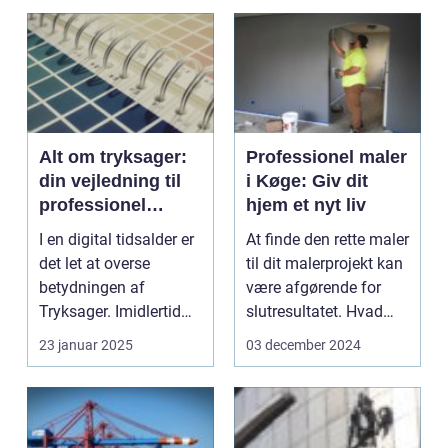
Alt om tryksager:
Professionel maler
din vejledning til
i Køge: Giv dit
professionel
hjem et nyt liv
markedsføring
I en digital tidsalder er
At finde den rette maler
det let at overse
til dit malerprojekt kan
betydningen af
være afgørende for
Tryksager. Imidlertid
slutresultatet. Hvad
spiller de stadig e...
enten du e...
23 januar 2025
03 december 2024