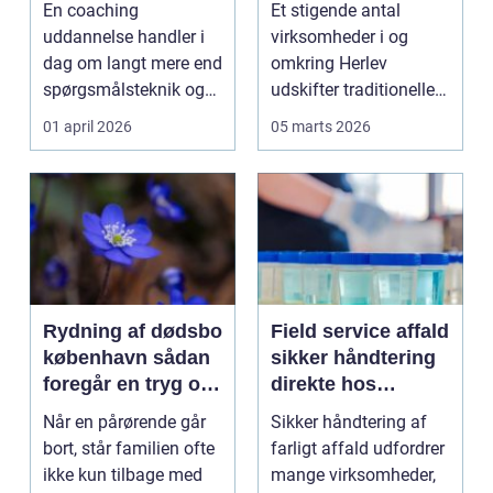
En coaching
Et stigende antal
arbejdsliv
sikkerhed og
uddannelse handler i
virksomheder i og
overblik
dag om langt mere end
omkring Herlev
spørgsmålsteknik og
udskifter traditionelle
målstyring. I mange
nøgler med intelligente
01 april 2026
05 marts 2026
organ...
a...
Rydning af dødsbo
Field service affald
københavn sådan
sikker håndtering
foregår en tryg og
direkte hos
professionel
virksomheden
Når en pårørende går
Sikker håndtering af
proces
bort, står familien ofte
farligt affald udfordrer
ikke kun tilbage med
mange virksomheder,