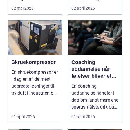
att skapa hållbara,...
Faget handler om a...
02 maj 2026
02 april 2026
Skruekompressor
Coaching
uddannelse når
En skruekompressor er
følelser bliver et
i dag en af de mest
aktiv i ledelse og
udbredte løsninger til
En coaching
arbejdsliv
trykluft i industrien og
uddannelse handler i
autobranch...
dag om langt mere end
spørgsmålsteknik og
målstyring. I mange
01 april 2026
01 april 2026
organ...