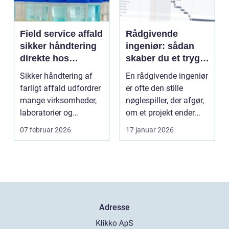
Field service affald
Rådgivende
sikker håndtering
ingeniør: sådan
direkte hos
skaber du et trygt
virksomheden
og effektivt bygge-
Sikker håndtering af
En rådgivende ingeniør
eller
farligt affald udfordrer
er ofte den stille
maskinprojekt
mange virksomheder,
nøglespiller, der afgør,
laboratorier og
om et projekt ender
uddannelsessteder....
som en succes...
07 februar 2026
17 januar 2026
Adresse