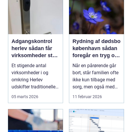
Adgangskontrol
Rydning af dødsbo
herlev sådan får
københavn sådan
virksomheder styr
foregår en tryg og
på nøgler,
professionel
Et stigende antal
Når en pårørende går
sikkerhed og
proces
virksomheder i og
bort, står familien ofte
overblik
omkring Herlev
ikke kun tilbage med
udskifter traditionelle
sorg, men også med
nøgler med intelligente
en praktisk op...
05 marts 2026
11 februar 2026
a...