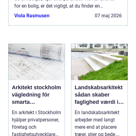
for en bolig, er det vigtigt, at du finder en
kompetent og tillidsvækkende låsesmed, der kan
Viola Rasmusen
07 maj 2026
sikre ...
Arkitekt stockholm
Landskabsarkitekt
vägledning för
sådan skaber
smarta
faglighed værdi i
byggprojekt
uderum
En arkitekt i Stockholm
En landskabsarkitekt
hjälper privatpersoner,
arbejder med langt
företag och
mere end at placere
fastighetsutvecklare
træer, stier og bede.