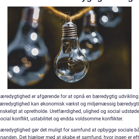
bæredygtighed er afgørende for at opnå en bæredygtig udvikling
bæredygtighed kan økonomisk vækst og miljømæssig bæredygt
nskeligt at opretholde. Uretfærdighed, ulighed og social udstød
 social konflikt, ustabilitet og endda voldsomme konflikter.
bæredygtighed gør det muligt for samfund at opbygge sociale b
hinanden. Det hjælper med at skabe et samfund, hvor ingen er eft