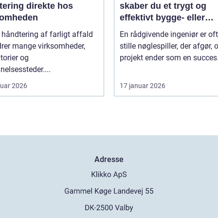
tering direkte hos
skaber du et trygt og
somheden
effektivt bygge- eller
maskinprojekt
 håndtering af farligt affald
En rådgivende ingeniør er of
drer mange virksomheder,
stille nøglespiller, der afgør,
torier og
projekt ender som en succes.
elsessteder....
ruar 2026
17 januar 2026
Adresse