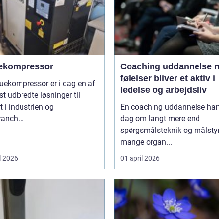
ekompressor
Coaching uddannelse når
følelser bliver et aktiv i
uekompressor er i dag en af
ledelse og arbejdsliv
t udbredte løsninger til
ft i industrien og
En coaching uddannelse hand
anch...
dag om langt mere end
spørgsmålsteknik og målstyri
mange organ...
l 2026
01 april 2026