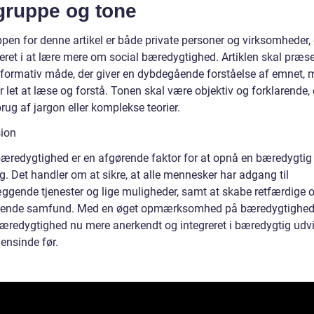
gruppe og tone
pen for denne artikel er både private personer og virksomheder, 
seret i at lære mere om social bæredygtighed. Artiklen skal præs
nformativ måde, der giver en dybdegående forståelse af emnet,
r let at læse og forstå. Tonen skal være objektiv og forklarende,
ug af jargon eller komplekse teorier.
ion
bæredygtighed er en afgørende faktor for at opnå en bæredygtig
g. Det handler om at sikre, at alle mennesker har adgang til
ggende tjenester og lige muligheder, samt at skabe retfærdige 
rende samfund. Med en øget opmærksomhed på bæredygtighed
bæredygtighed nu mere anerkendt og integreret i bæredygtig udvi
ensinde før.