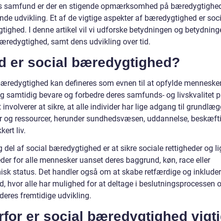
s samfund er der en stigende opmærksomhed på bæredygtighe
de udvikling. Et af de vigtige aspekter af bæredygtighed er soci
tighed. I denne artikel vil vi udforske betydningen og betydning
bæredygtighed, samt dens udvikling over tid.
d er social bæredygtighed?
bæredygtighed kan defineres som evnen til at opfylde menneske
g samtidig bevare og forbedre deres samfunds- og livskvalitet p
t involverer at sikre, at alle individer har lige adgang til grundl
er og ressourcer, herunder sundhedsvæsen, uddannelse, beskæft
kert liv.
g del af social bæredygtighed er at sikre sociale rettigheder og li
der for alle mennesker uanset deres baggrund, køn, race eller
sk status. Det handler også om at skabe retfærdige og inklude
, hvor alle har mulighed for at deltage i beslutningsprocessen 
deres fremtidige udvikling.
for er social bæredygtighed vigt