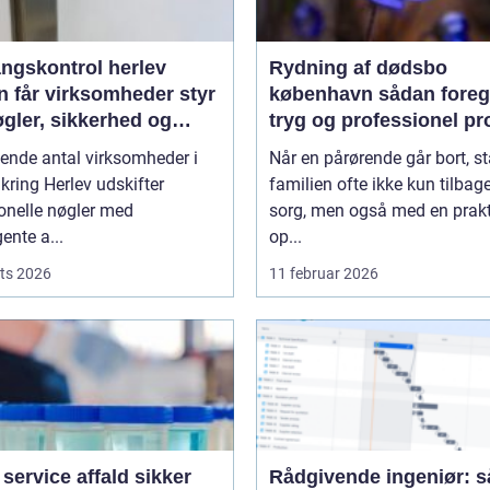
ngskontrol herlev
Rydning af dødsbo
n får virksomheder styr
københavn sådan foregår en
gler, sikkerhed og
tryg og professionel pr
lik
gende antal virksomheder i
Når en pårørende går bort, st
ring Herlev udskifter
familien ofte ikke kun tilba
ionelle nøgler med
sorg, men også med en prakt
gente a...
op...
ts 2026
11 februar 2026
ervice affald sikker
Rådgivende ingeniør: 