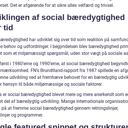
erset. Det er afgørende for at sikre alles velfærd og trivsel.
iklingen af social bæredygtighed
 tid
bæredygtighed har udviklet sig over tid som reaktion på samfun
de behov og udfordringer. I begyndelsen blev bæredygtighed pri
et som et miljømæssigt spørgsmål, uden stor vægt på sociale as
først i 1980’erne og 1990’erne, at social bæredygtighed begyndte
mærksomhed. FN’s Brundtland-rapport fra 1987 spillede en afg
 denne udvikling ved at fremhæve behovet for en bæredygtig udvik
er hensyn til både miljømæssige og sociale faktorer.
a er social bæredygtighed blevet mere og mere anerkendt som e
et del af bæredygtig udvikling. Mange internationale organisatio
t på at fremme social bæredygtighed gennem retningslinjer,
slinjer og programmer.
le featured snippet og strukture