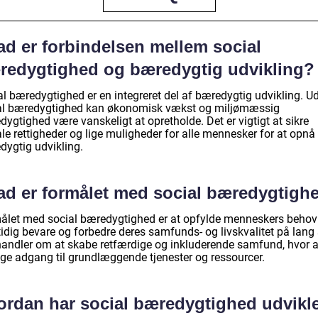
ad er forbindelsen mellem social
redygtighed og bæredygtig udvikling?
al bæredygtighed er en integreret del af bæredygtig udvikling. U
al bæredygtighed kan økonomisk vækst og miljømæssig
ygtighed være vanskeligt at opretholde. Det er vigtigt at sikre
le rettigheder og lige muligheder for alle mennesker for at opnå
dygtig udvikling.
ad er formålet med social bæredygtigh
ålet med social bæredygtighed er at opfylde menneskers behov
idig bevare og forbedre deres samfunds- og livskvalitet på lang 
handler om at skabe retfærdige og inkluderende samfund, hvor a
lige adgang til grundlæggende tjenester og ressourcer.
ordan har social bæredygtighed udvikle