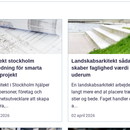
tekt stockholm
Landskabsarkitekt sådan
edning för smarta
skaber faglighed værdi 
projekt
uderum
itekt i Stockholm hjälper
En landskabsarkitekt arbejd
personer, företag och
langt mere end at placere træ
hetsutvecklare att skapa
stier og bede. Faget handler
a,...
a...
 2026
02 april 2026