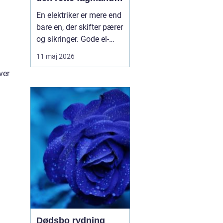
til el-opgaverne
En elektriker er mere end
bare en, der skifter pærer
og sikringer. Gode el-
installationer handler om
11 maj 2026
sikkerhed, energiforbrug
ver
og hverdagens komfort.
Når du søger efter en
Elektriker dalby
, handler
det derfor om ...
Dødsbo rydning