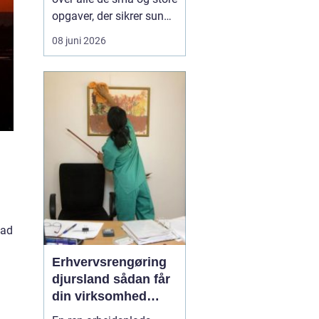
opgaver, der sikrer sunde
installationer i din bolig
08 juni 2026
eller erhvervsejendom.
Mange tager vand,
varme og et
velfungerende afløb for
givet, indtil noget går
galt. Når rørene løber
over, radiatoren er kold,
ell...
vad
Erhvervsrengøring
djursland sådan får
din virksomhed
mest værdi