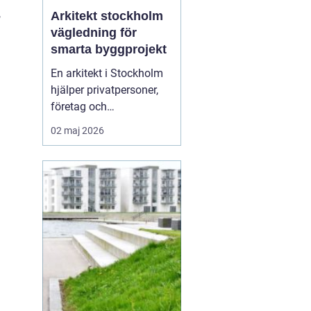
,
Arkitekt stockholm
vägledning för
smarta byggprojekt
En arkitekt i Stockholm
hjälper privatpersoner,
företag och
fastighetsutvecklare att
02 maj 2026
skapa hållbara, vackra
och funktionella miljöer.
Rollen handlar inte bara
om fasader och
planlösningar, utan
också om att tolka
platsen, lagen, ekonomin
och användar...