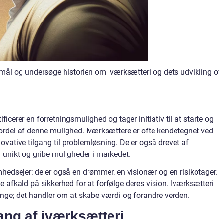
smål og undersøge historien om iværksætteri og dets udvikling o
ficerer en forretningsmulighed og tager initiativ til at starte og
fordel af denne mulighed. Iværksættere er ofte kendetegnet ved
nnovative tilgang til problemløsning. De er også drevet af
unikt og gribe muligheder i markedet.
mhedsejer; de er også en drømmer, en visionær og en risikotager.
ve afkald på sikkerhed for at forfølge deres vision. Iværksætteri
nge; det handler om at skabe værdi og forandre verden.
ng af iværksætteri