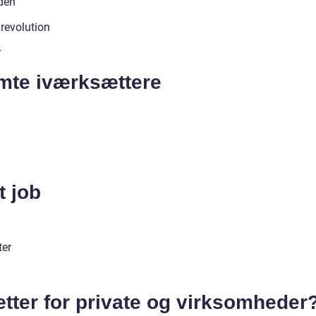
iden
 revolution
r
mte iværksættere
t job
ter
tter for private og virksomheder