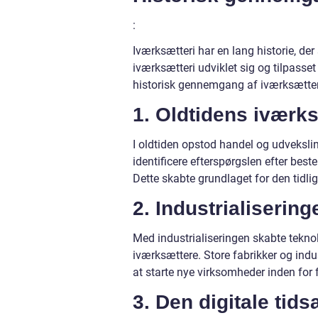
:
Iværksætteri har en lang historie, der 
iværksætteri udviklet sig og tilpasse
historisk gennemgang af iværksætter
1. Oldtidens iværks
I oldtiden opstod handel og udveksling
identificere efterspørgslen efter bes
Dette skabte grundlaget for den tidli
2. Industrialisering
Med industrialiseringen skabte tekn
iværksættere. Store fabrikker og indus
at starte nye virksomheder inden for f
3. Den digitale tids