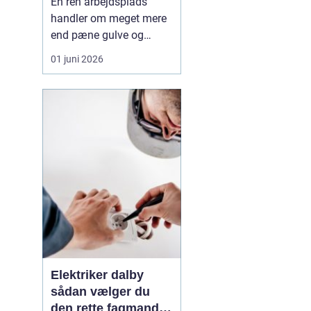
En ren arbejdsplads
handler om meget mere
end pæne gulve og
blanke overflader.
01 juni 2026
Rengøring påvirker både
arbejdsmiljø, kundernes
førstehåndsindtryk og
medarbejdernes trivsel.
Når vi
taler...
Elektriker dalby
sådan vælger du
den rette fagmand