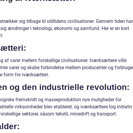
strækker sig tilbage til oldtidens civilisationer. Gennem tiden har
t sig ændringer i teknologi, økonomi og samfund. Her er en kort
i:
ætteri:
 af varer mellem forskellige civilisationer. Iværksættere ville
temte varer og skabe forbindelse mellem producenter og forbruge
ge form for iværksætteri.
en og den industrielle revolution:
ologiske fremskridt og masseproduktion nye muligheder for
trielle virksomheder blev etableret, og iværksættere tog initiativ 
orskellige sektorer, såsom tekstil, minedrift og transport.
alder: