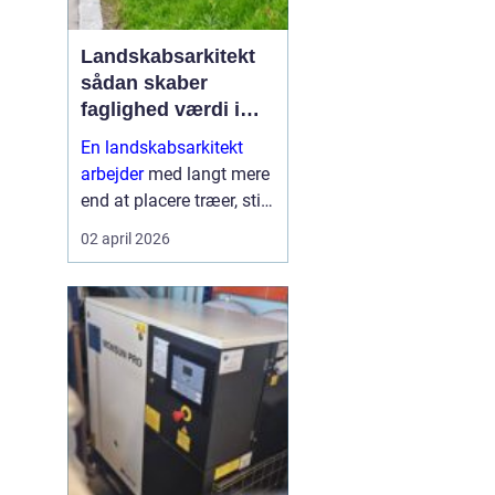
Landskabsarkitekt
sådan skaber
faglighed værdi i
uderum
En landskabsarkitekt
arbejder
med langt mere
end at placere træer, stier
og bede. Faget handler
02 april 2026
om at forme uderum, der
både fungerer i
hverdagen, er smukke at
se på og er robuste o...