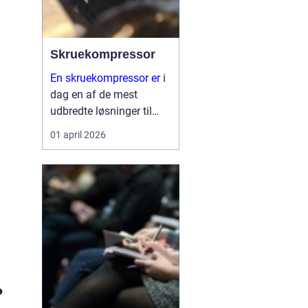
Skruekompressor
En skruekompressor er
i
dag en af de mest
udbredte løsninger til
trykluft i industrien og
01 april 2026
autobranchen. Den er
udviklet til at køre
mange timer hver dag,
levere stabil luftmængde
og kræver rela...
?