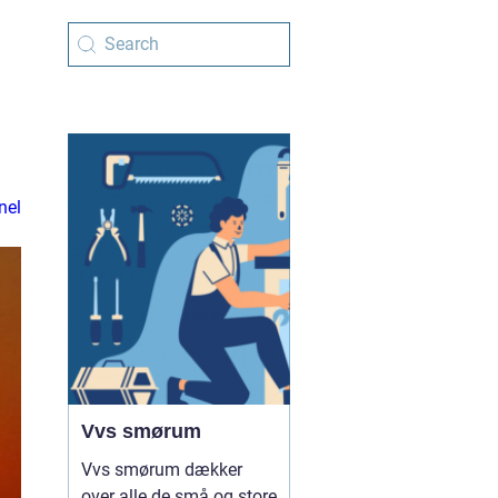
nel
Vvs smørum
Vvs smørum dækker
over alle de små og store