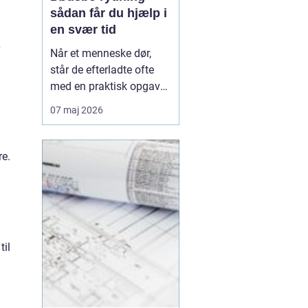
sådan får du hjælp i
en svær tid
Når et menneske dør,
står de efterladte ofte
med en praktisk opgave,
som kan føles både tung
07 maj 2026
og uoverskuelig: rydning
af hjemmet. Møbler,
personlige ejendele og
re.
minder fylder rummene,
samtidig med at der skal
tages stilling til økonomi,
arv og måske ...
til