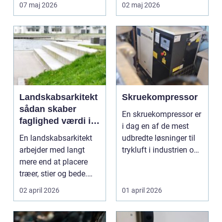
både tung og uove...
att skapa hållbara,...
07 maj 2026
02 maj 2026
Landskabsarkitekt
Skruekompressor
sådan skaber
En skruekompressor er
faglighed værdi i
i dag en af de mest
uderum
En landskabsarkitekt
udbredte løsninger til
arbejder med langt
trykluft i industrien og
mere end at placere
autobranch...
træer, stier og bede.
Faget handler om a...
02 april 2026
01 april 2026