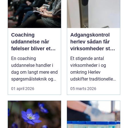
Coaching
Adgangskontrol
uddannelse når
herlev sådan får
følelser bliver et
virksomheder styr
aktiv i ledelse og
på nøgler,
En coaching
Et stigende antal
arbejdsliv
sikkerhed og
uddannelse handler i
virksomheder i og
overblik
dag om langt mere end
omkring Herlev
spørgsmålsteknik og
udskifter traditionelle
målstyring. I mange
nøgler med intelligente
01 april 2026
05 marts 2026
organ...
a...