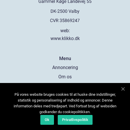
web:
www.klikko.dk
Menu
Annoncering
Om os
Cookies
På vores website bruges cookies til at huske dine indstillinger,
Kontakt os
statistik og personalisering af indhold og annoncer. Denne
Sitemap
information deles med tredjepart. Ved fortsat brug af websiden
godkender du cookiepolitikken.
Ok
Privatlivspolitik