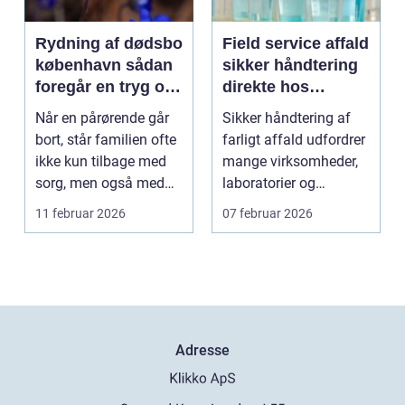
Rydning af dødsbo
Field service affald
københavn sådan
sikker håndtering
foregår en tryg og
direkte hos
professionel
virksomheden
Når en pårørende går
Sikker håndtering af
proces
bort, står familien ofte
farligt affald udfordrer
ikke kun tilbage med
mange virksomheder,
sorg, men også med
laboratorier og
en praktisk op...
uddannelsessteder....
11 februar 2026
07 februar 2026
Adresse