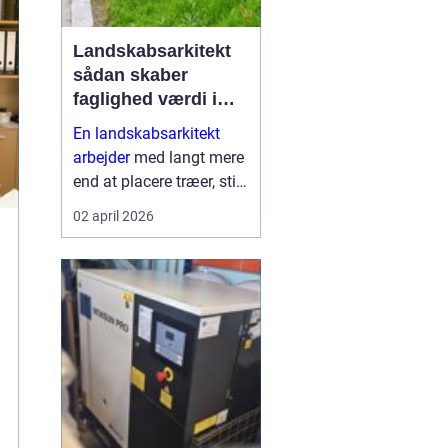
Landskabsarkitekt
sådan skaber
faglighed værdi i
uderum
En landskabsarkitekt
arbejder
med langt mere
end at placere træer, stier
og bede. Faget handler
02 april 2026
om at forme uderum, der
både fungerer i
hverdagen, er smukke at
se på og er robuste o...