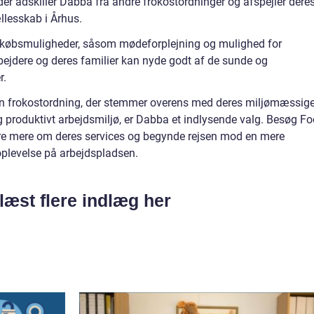
, der adskiller Dabba fra andre frokostordninger og afspejler dere
llesskab i Århus.
lkøbsmuligheder, såsom mødeforplejning og mulighed for
ejdere og deres familier kan nyde godt af de sunde og
r.
 en frokostordning, der stemmer overens med deres miljømæssig
 og produktivt arbejdsmiljø, er Dabba et indlysende valg. Besøg F
re mere om deres services og begynde rejsen mod en mere
plevelse på arbejdspladsen.
læst flere indlæg her