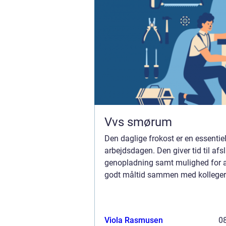
Vvs smørum
Den daglige frokost er en essentiel
arbejdsdagen. Den giver tid til af
genopladning samt mulighed for a
godt måltid sammen med kolleger.
Danmarks smilende by, har interes
bæredygtighed og miljørigtige valg 
Viola Rasmusen
08