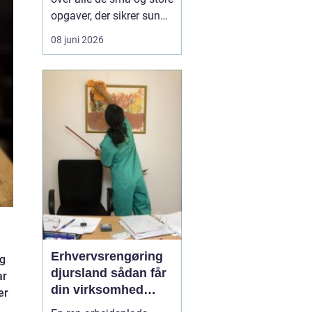
opgaver, der sikrer sunde
installationer i din bolig
08 juni 2026
eller erhvervsejendom.
Mange tager vand,
varme og et
velfungerende afløb for
givet, indtil noget går
galt. Når rørene løber
over, radiatoren er kold,
ell...
Erhvervsrengøring
ng
djursland sådan får
ar
din virksomhed
er
mest værdi