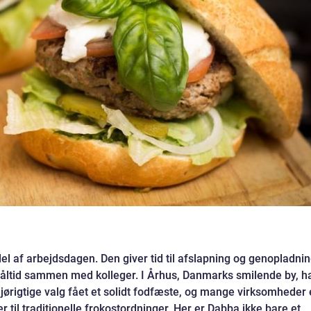
del af arbejdsdagen. Den giver tid til afslapning og genopladni
måltid sammen med kolleger. I Århus, Danmarks smilende by, h
jørigtige valg fået et solidt fodfæste, og mange virksomheder 
 til traditionelle frokostordninger. Her er Dabba ikke bare et