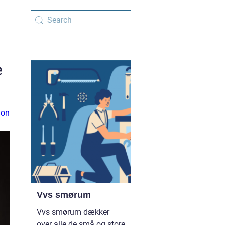
e
ion
Vvs smørum
Vvs smørum dækker
over alle de små og store