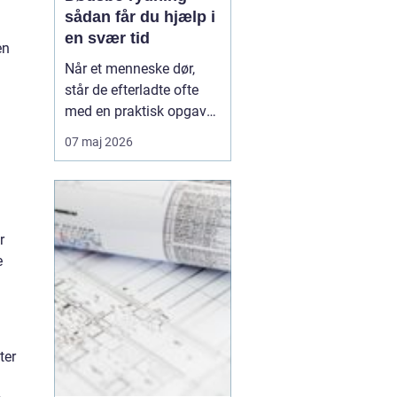
sådan får du hjælp i
en svær tid
en
Når et menneske dør,
står de efterladte ofte
med en praktisk opgave,
som kan føles både tung
07 maj 2026
og uoverskuelig: rydning
af hjemmet. Møbler,
personlige ejendele og
minder fylder rummene,
samtidig med at der skal
r
tages stilling til økonomi,
e
arv og måske ...
ter