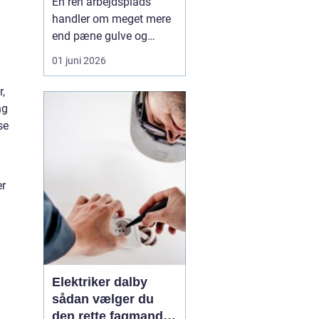
En ren arbejdsplads
handler om meget mere
end pæne gulve og
blanke overflader.
01 juni 2026
Rengøring påvirker både
arbejdsmiljø, kundernes
,
førstehåndsindtryk og
ng
medarbejdernes trivsel.
se
Når vi
taler...
er
Elektriker dalby
sådan vælger du
den rette fagmand