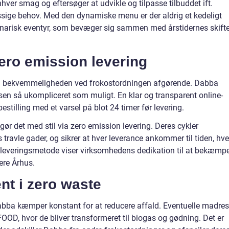
hver smag og eftersøger at udvikle og tilpasse tilbuddet ift.
sige behov. Med den dynamiske menu er der aldrig et kedeligt
kulinarisk eventyr, som bevæger sig sammen med årstidernes skift
ero emission levering
 og bekvemmeligheden ved frokostordningen afgørende. Dabba
ssen så ukompliceret som muligt. En klar og transparent online-
estilling med et varsel på blot 24 timer før levering.
gør det med stil via zero emission levering. Deres cykler
avle gader, og sikrer at hver leverance ankommer til tiden, hve
 leveringsmetode viser virksomhedens dedikation til at bekæmp
ere Århus.
 i zero waste
Dabba kæmper konstant for at reducere affald. Eventuelle madres
OOD, hvor de bliver transformeret til biogas og gødning. Det er