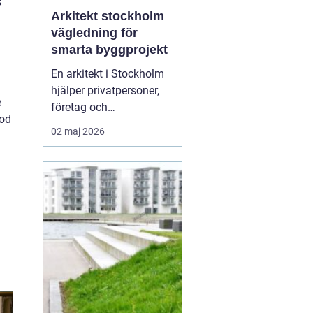
s
Arkitekt stockholm
vägledning för
smarta byggprojekt
En arkitekt i Stockholm
hjälper privatpersoner,
e
företag och
ood
fastighetsutvecklare att
02 maj 2026
skapa hållbara, vackra
och funktionella miljöer.
Rollen handlar inte bara
om fasader och
planlösningar, utan
också om att tolka
platsen, lagen, ekonomin
och användar...