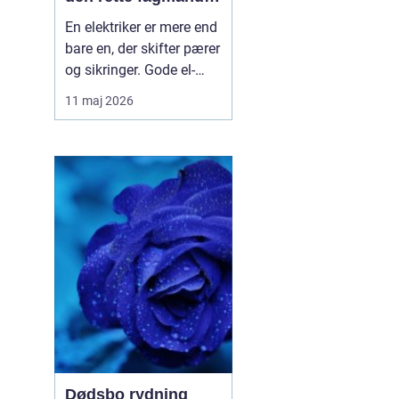
til el-opgaverne
En elektriker er mere end
bare en, der skifter pærer
og sikringer. Gode el-
installationer handler om
11 maj 2026
sikkerhed, energiforbrug
og hverdagens komfort.
Når du søger efter en
Elektriker dalby
, handler
det derfor om ...
Dødsbo rydning