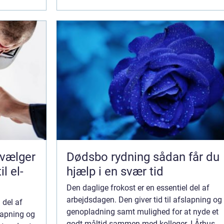
bæredygtighed og miljørigtige valg f...
Dødsbo rydning sådan får du
l el-
hjælp i en svær tid
Den daglige frokost er en essentiel del af
arbejdsdagen. Den giver tid til afslapning og
 del af
genopladning samt mulighed for at nyde et
slapning og
godt måltid sammen med kolleger. I Århus,