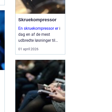
Skruekompressor
En skruekompressor er
i
dag en af de mest
udbredte løsninger til
trykluft i industrien og
01 april 2026
autobranchen. Den er
udviklet til at køre
mange timer hver dag,
levere stabil luftmængde
og kræver rela...