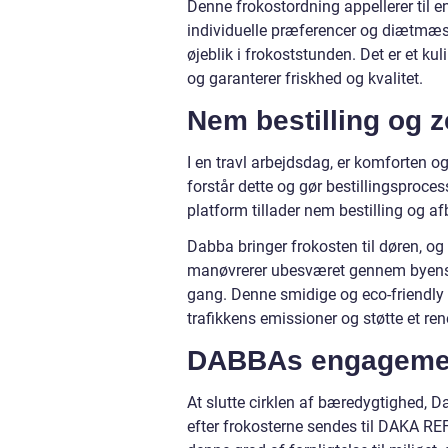
Denne frokostordning appellerer til en
individuelle præferencer og diætmæs
øjeblik i frokoststunden. Det er et 
og garanterer friskhed og kvalitet.
Nem bestilling og z
I en travl arbejdsdag, er komforten
forstår dette og gør bestillingsproce
platform tillader nem bestilling og afb
Dabba bringer frokosten til døren, og 
manøvrerer ubesværet gennem byens tr
gang. Denne smidige og eco-friendly
trafikkens emissioner og støtte et ren
DABBAs engagement
At slutte cirklen af bæredygtighed, 
efter frokosterne sendes til DAKA REF