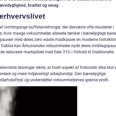
æredygtighed, kvalitet og smag.
 erhvervslivet
 af omfangsrige buffetanretninger, der desværre ofte resulterer i
s, hvor mange virksomheder allerede tænker i bæredygtige baner
kostpausen med deres zero waste madkasser en moderne fortolkni
. Med Dabba kan Århusianske virksomheder nyde deres middagspau
e reducerer madspildet med hele 31% i forhold til traditionelle
vidste løsninger sikrer, at hvert aspekt af frokosten ikke blot 
ndere og mere miljøvenligt arbejdsmiljø. Den bæredygtige
ljøfodaftryk og understøtter virksomhedernes grønne profil.