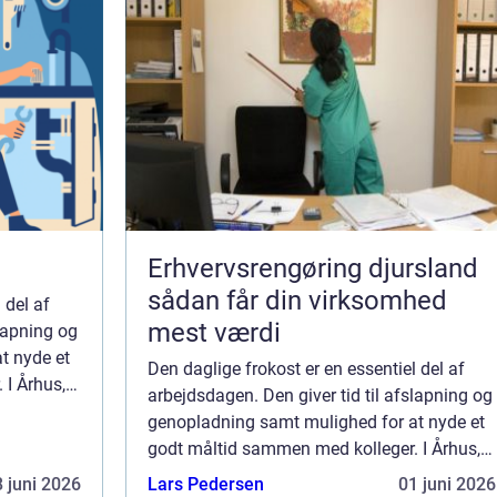
Erhvervsrengøring djursland
sådan får din virksomhed
 del af
mest værdi
slapning og
t nyde et
Den daglige frokost er en essentiel del af
 I Århus,
arbejdsdagen. Den giver tid til afslapning og
sen for
genopladning samt mulighed for at nyde et
f...
godt måltid sammen med kolleger. I Århus,
Danmarks smilende by, har interessen for
 juni 2026
Lars Pedersen
01 juni 2026