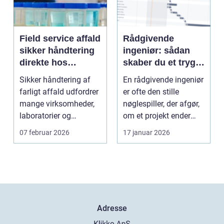
Field service affald
Rådgivende
sikker håndtering
ingeniør: sådan
direkte hos
skaber du et trygt
virksomheden
og effektivt bygge-
Sikker håndtering af
En rådgivende ingeniør
eller
farligt affald udfordrer
er ofte den stille
maskinprojekt
mange virksomheder,
nøglespiller, der afgør,
laboratorier og
om et projekt ender
uddannelsessteder....
som en succes...
07 februar 2026
17 januar 2026
Adresse