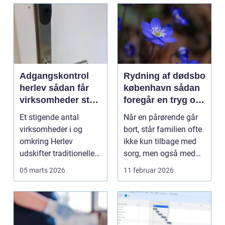
Adgangskontrol
Rydning af dødsbo
herlev sådan får
københavn sådan
virksomheder styr
foregår en tryg og
på nøgler,
professionel
Et stigende antal
Når en pårørende går
sikkerhed og
proces
virksomheder i og
bort, står familien ofte
overblik
omkring Herlev
ikke kun tilbage med
udskifter traditionelle
sorg, men også med
nøgler med intelligente
en praktisk op...
05 marts 2026
11 februar 2026
a...