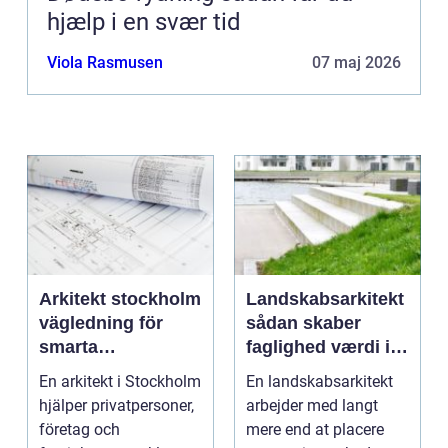
hjælp i en svær tid
Viola Rasmusen
07 maj 2026
Arkitekt stockholm
Landskabsarkitekt
vägledning för
sådan skaber
smarta
faglighed værdi i
byggprojekt
uderum
En arkitekt i Stockholm
En landskabsarkitekt
hjälper privatpersoner,
arbejder med langt
företag och
mere end at placere