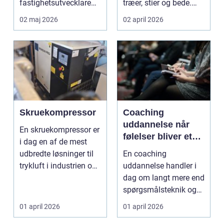
fastighetsutvecklare
træer, stier og bede.
att skapa hållbara,...
Faget handler om a...
02 maj 2026
02 april 2026
Skruekompressor
Coaching
uddannelse når
En skruekompressor er
følelser bliver et
i dag en af de mest
aktiv i ledelse og
udbredte løsninger til
En coaching
arbejdsliv
trykluft i industrien og
uddannelse handler i
autobranch...
dag om langt mere end
spørgsmålsteknik og
målstyring. I mange
01 april 2026
01 april 2026
organ...