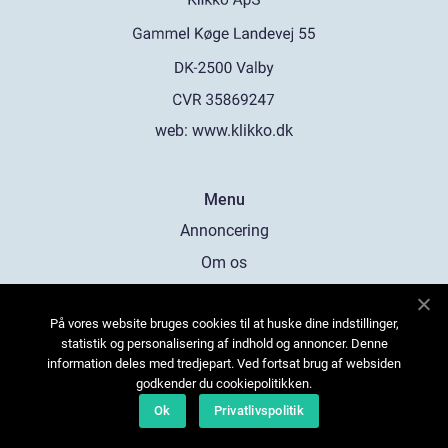
web:
www.klikko.dk
Menu
Annoncering
Om os
Cookies
På vores website bruges cookies til at huske dine indstillinger,
Kontakt os
statistik og personalisering af indhold og annoncer. Denne
Sitemap
information deles med tredjepart. Ved fortsat brug af websiden
godkender du cookiepolitikken.
Ok
Privatlivspolitik